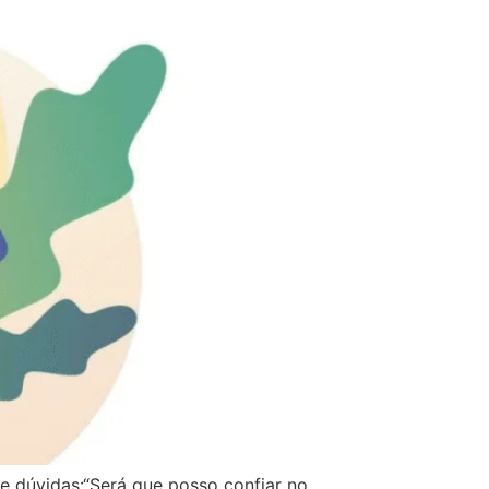
e dúvidas:“Será que posso confiar no