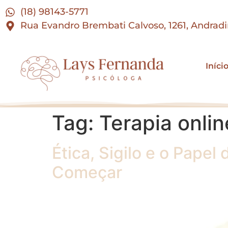
(18) 98143-5771
Rua Evandro Brembati Calvoso, 1261, Andrad
Iníci
Tag:
Terapia onlin
Ética, Sigilo e o Pape
Começar