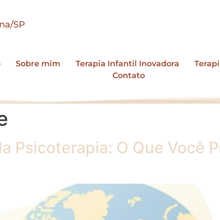
ina/SP
o
Sobre mim
Terapia Infantil Inovadora
Terapi
Contato
e
l da Psicoterapia: O Que Você 