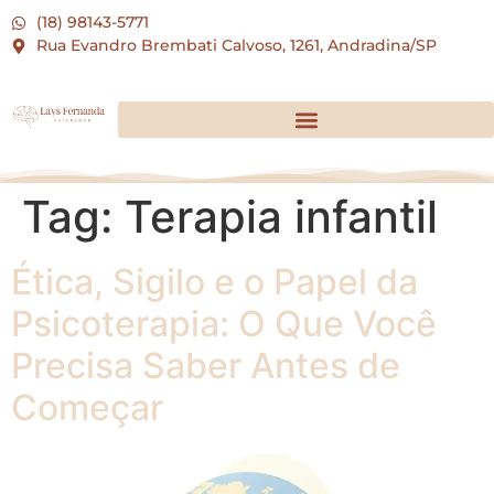
(18) 98143-5771
Rua Evandro Brembati Calvoso, 1261, Andradina/SP
Tag:
Terapia infantil
Ética, Sigilo e o Papel da
Psicoterapia: O Que Você
Precisa Saber Antes de
Começar